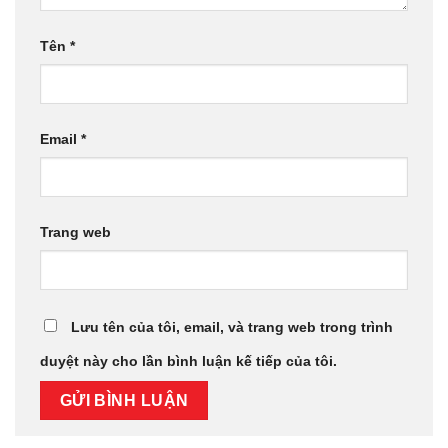
Tên
*
Email
*
Trang web
Lưu tên của tôi, email, và trang web trong trình
duyệt này cho lần bình luận kế tiếp của tôi.