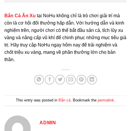
Bắn Cá Ăn Xu
tại NoHu không chỉ là trò chơi giải trí mà
còn là cơ hội đổi thưởng hấp dẫn. Với hướng dẫn và kinh
nghiệm trên, người chơi có thể bắt đầu săn cá, tích lũy xu
vàng và nâng cấp vũ khí để chinh phục những mục tiêu giá
trị. Hãy truy cập NoHu ngay hôm nay để trải nghiệm và
chốt triệu xu vàng, mang về phần thưởng lớn cho bản
thân.
This entry was posted in
Bắn cá
. Bookmark the
permalink
.
ADMIN