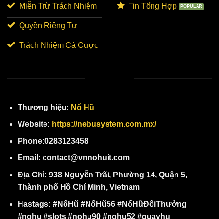
Miễn Trừ Trách Nhiệm
Tin Tổng Hợp
Quyền Riêng Tư
Trách Nhiệm Cá Cược
LIÊN HỆ
Thương hiệu:
Nổ Hũ
Website:
https://nebusystem.com.mx/
Phone:0283123458
Email:
contact@vnnohuit.com
Địa Chỉ: 938 Nguyễn Trãi, Phường 14, Quận 5,
Thành phố Hồ Chí Minh, Vietnam
Hastags: #NổHũ #NổHũ56 #NổHũĐổiThưởng
#nohu #slots #nohu90 #nohu52 #quayhu