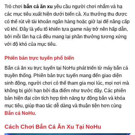
Trò chơi
bắn cá ăn xu
yêu cầu người chơi nhắm và hạ
các mục tiêu xuất hiện dưới biển cả. Xu thưởng thu được
có thể rút về tài khoản ngân hàng hoặc giữ lại để nâng cấp
vũ khí. Đây là yếu tố khiến tựa game này trở nên hấp dẫn,
bởi mỗi lần hạ cá đều mang lại phần thưởng tương xứng
với độ khó của mục tiêu.
Phiên bản trực tuyến phổ biến
Bắn cá ăn xu trực tuyến tại NoHu phát triển từ máy bắn cá
truyền thống. Phiên bản trực tuyến mang đến giao diện
sinh động, người chơi có thể tham gia mọi lúc, mọi nơi mà
không bị giới hạn bởi địa điểm như trước đây. Các phiên
bản hiện đại còn tích hợp tính năng tự động bắn và khóa
mục tiêu, giúp thao tác dễ dàng và thuận tiện hơn cùng
Bắn cá NoHu
.
Cách Chơi Bắn Cá Ăn Xu Tại NoHu