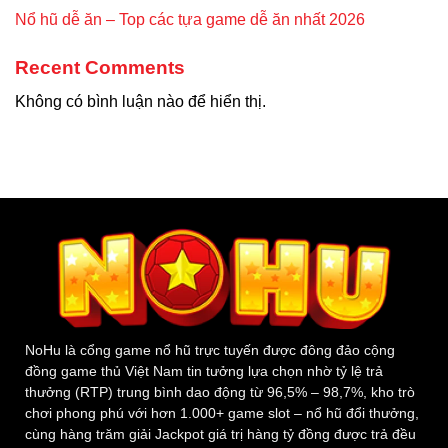
Nổ hũ dễ ăn – Top các tựa game dễ ăn nhất 2026
Recent Comments
Không có bình luận nào để hiển thị.
NoHu là cổng game nổ hũ trực tuyến được đông đảo cộng
đồng game thủ Việt Nam tin tưởng lựa chọn nhờ tỷ lệ trả
thưởng (RTP) trung bình dao động từ 96,5% – 98,7%, kho trò
chơi phong phú với hơn 1.000+ game slot – nổ hũ đổi thưởng,
cùng hàng trăm giải Jackpot giá trị hàng tỷ đồng được trả đều